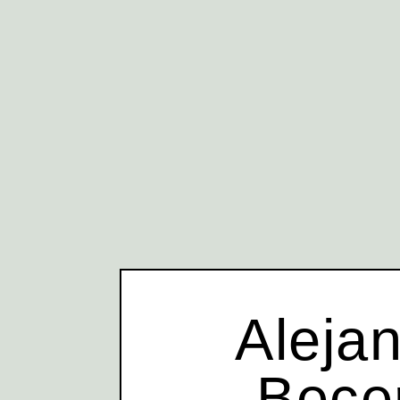
Aleja
Bece