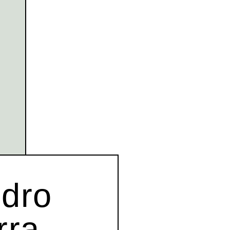
ndro
rra