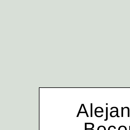
Aleja
Bece