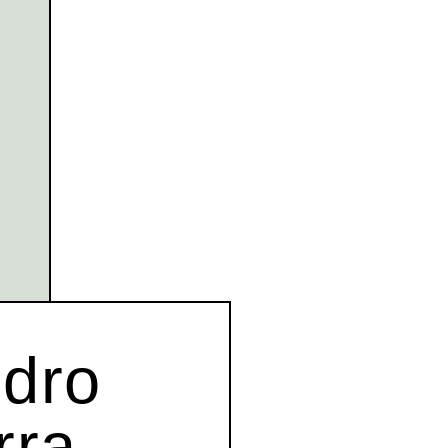
ndro
rra