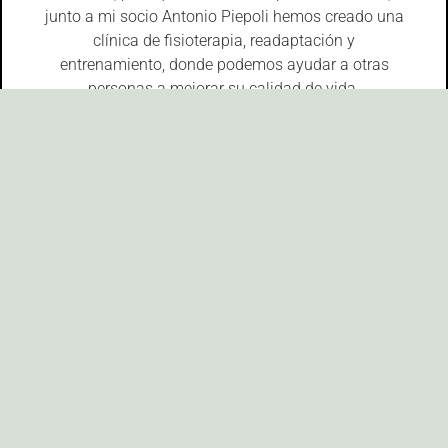
junto a mi socio Antonio Piepoli hemos creado una
clínica de fisioterapia, readaptación y
entrenamiento, donde podemos ayudar a otras
personas a mejorar su calidad de vida.
Ahora me dedico a mis dos grandes pasiones.
Enseñar y asesorar a otros emprendedores en el
ámbito de la salud.
¿Cuáles son mis
habilidades?