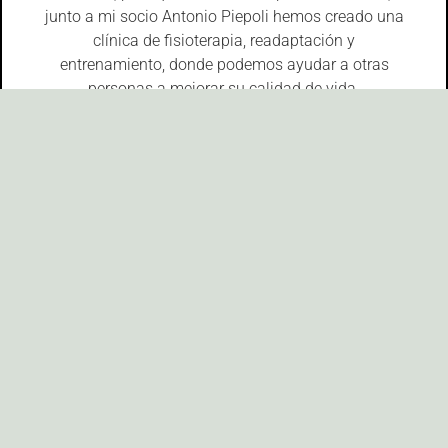
junto a mi socio Antonio Piepoli hemos creado una
clínica de fisioterapia, readaptación y
entrenamiento, donde podemos ayudar a otras
personas a mejorar su calidad de vida.
Ahora me dedico a mis dos grandes pasiones.
Enseñar y asesorar a otros emprendedores en el
ámbito de la salud.
¿Cuáles son mis
habilidades?