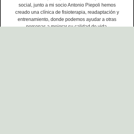
social, junto a mi socio Antonio Piepoli hemos
creado una clínica de fisioterapia, readaptación y
entrenamiento, donde podemos ayudar a otras
personas a mejorar su calidad de vida.
Ahora me dedico a mis dos grandes pasiones.
Enseñar y asesorar a otros emprendedores en el
ámbito de la salud.
¿Cuáles son mis
habilidades?