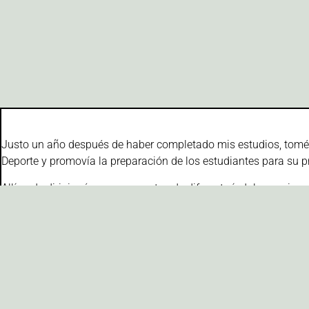
Justo un año después de haber completado mis estudios, tomé e
Deporte y promovía la preparación de los estudiantes para su pr
Allí pude dirigir números proyectos de diferente índole, empie
Allí aprendí mucho, hasta lo que no quería hacer, pero tuve la
facturación por encima de medio millón de euros.
Tras esta experiencia, me propuse crear mi primera empresa, d
¿Por qué ? Mas allá de que me guste la enseñanza, siempre hay