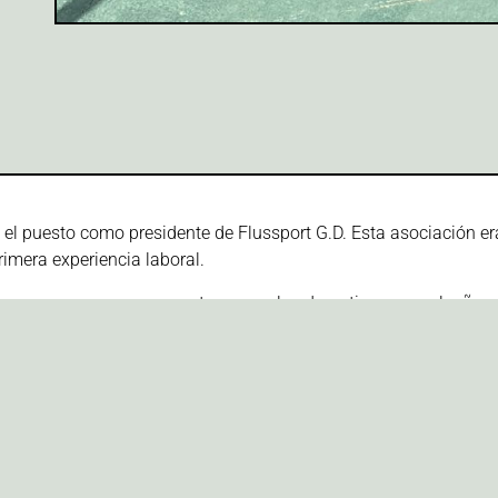
l puesto como presidente de Flussport G.D. Esta asociación era
imera experiencia laboral.
zo… cursos, congresos, eventos, escuelas deportivas, cumpleaño
 suerte de poder trabajar con mas de 100 monitores repartidos po
edicada a una de las actividades que me gusta, la enseñanza.
 una historia detrás de cada acción, te cuento un poco…